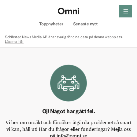
meny
Hem
Toppnyheter
Senaste nytt
Schibsted News Media AB är ansvarig för dina data på denna webbplats.
Läs mer här
Oj! Något har gått fel.
Vi ber om ursäkt och försöker åtgärda problemet så snart
vi kan, håll ut! Har du frågor eller funderingar? Mejla oss
på info@omni.se