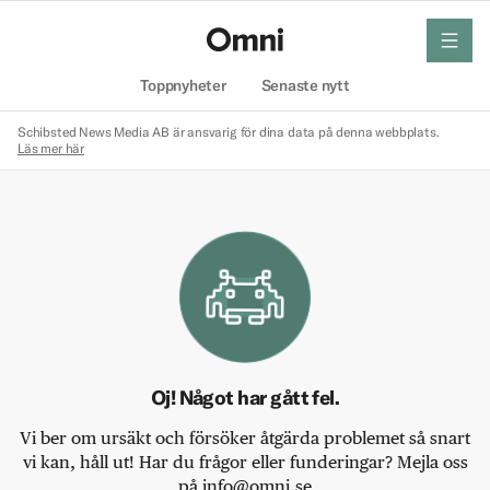
meny
Hem
Toppnyheter
Senaste nytt
Schibsted News Media AB är ansvarig för dina data på denna webbplats.
Läs mer här
Oj! Något har gått fel.
Vi ber om ursäkt och försöker åtgärda problemet så snart
vi kan, håll ut! Har du frågor eller funderingar? Mejla oss
på info@omni.se