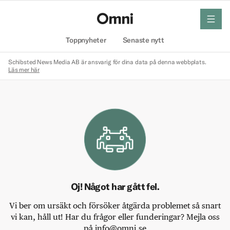
meny
Hem
Toppnyheter
Senaste nytt
Schibsted News Media AB är ansvarig för dina data på denna webbplats.
Läs mer här
Oj! Något har gått fel.
Vi ber om ursäkt och försöker åtgärda problemet så snart
vi kan, håll ut! Har du frågor eller funderingar? Mejla oss
på info@omni.se