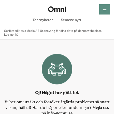
meny
Hem
Toppnyheter
Senaste nytt
Schibsted News Media AB är ansvarig för dina data på denna webbplats.
Läs mer här
Oj! Något har gått fel.
Vi ber om ursäkt och försöker åtgärda problemet så snart
vi kan, håll ut! Har du frågor eller funderingar? Mejla oss
på info@omni.se