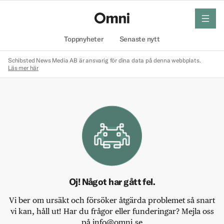
meny
Hem
Toppnyheter
Senaste nytt
Schibsted News Media AB är ansvarig för dina data på denna webbplats.
Läs mer här
Oj! Något har gått fel.
Vi ber om ursäkt och försöker åtgärda problemet så snart
vi kan, håll ut! Har du frågor eller funderingar? Mejla oss
på info@omni.se