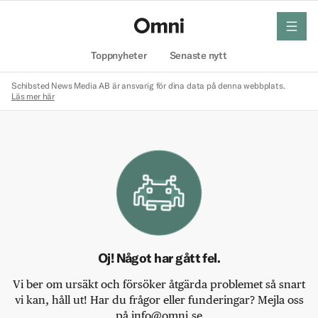
meny
Hem
Toppnyheter
Senaste nytt
Schibsted News Media AB är ansvarig för dina data på denna webbplats.
Läs mer här
Oj! Något har gått fel.
Vi ber om ursäkt och försöker åtgärda problemet så snart
vi kan, håll ut! Har du frågor eller funderingar? Mejla oss
på info@omni.se