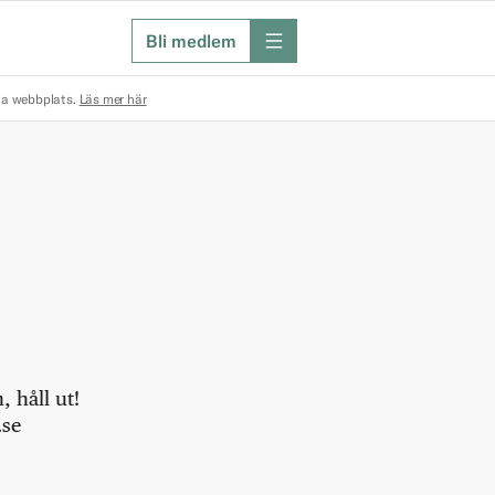
Bli medlem
meny
na webbplats.
Läs mer här
 håll ut!
.se