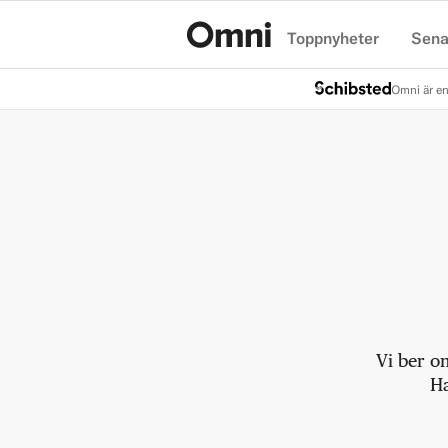
Toppnyheter
Sena
Hem
Omni är en
Vi ber o
Ha