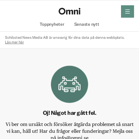
meny
Hem
Toppnyheter
Senaste nytt
Schibsted News Media AB är ansvarig för dina data på denna webbplats.
Läs mer här
Oj! Något har gått fel.
Vi ber om ursäkt och försöker åtgärda problemet så snart
vi kan, håll ut! Har du frågor eller funderingar? Mejla oss
på info@omni.se