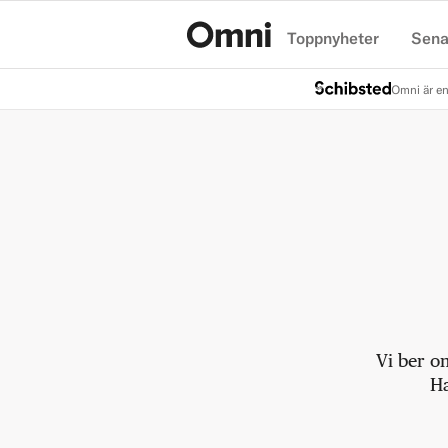
Toppnyheter
Sena
Hem
Omni är en
Vi ber o
Ha