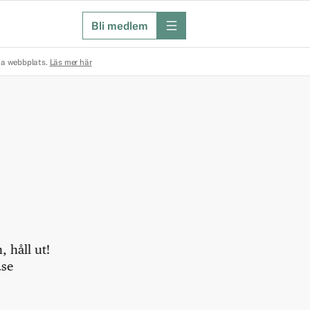
Bli medlem
meny
na webbplats.
Läs mer här
 håll ut!
.se