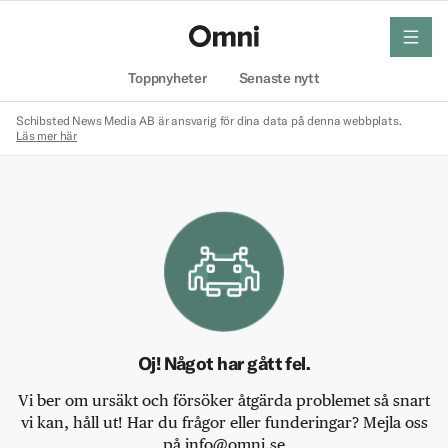
meny
Hem
Toppnyheter
Senaste nytt
Schibsted News Media AB är ansvarig för dina data på denna webbplats.
Läs mer här
Oj! Något har gått fel.
Vi ber om ursäkt och försöker åtgärda problemet så snart
vi kan, håll ut! Har du frågor eller funderingar? Mejla oss
på info@omni.se