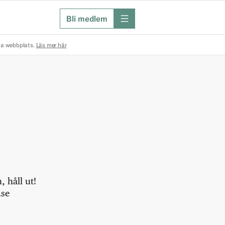
Bli medlem
meny
na webbplats.
Läs mer här
 håll ut!
.se