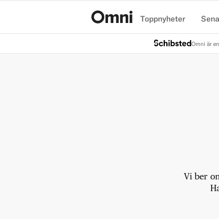
Toppnyheter
Sena
Hem
Omni är en
Vi ber o
Ha