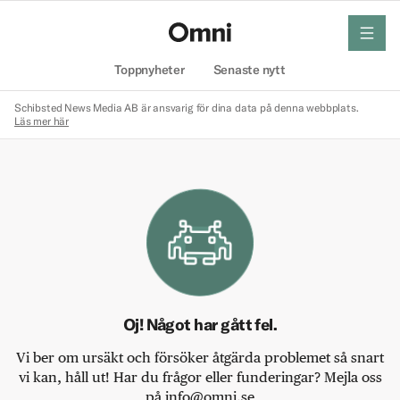
meny
Hem
Toppnyheter
Senaste nytt
Schibsted News Media AB är ansvarig för dina data på denna webbplats.
Läs mer här
Oj! Något har gått fel.
Vi ber om ursäkt och försöker åtgärda problemet så snart
vi kan, håll ut! Har du frågor eller funderingar? Mejla oss
på info@omni.se