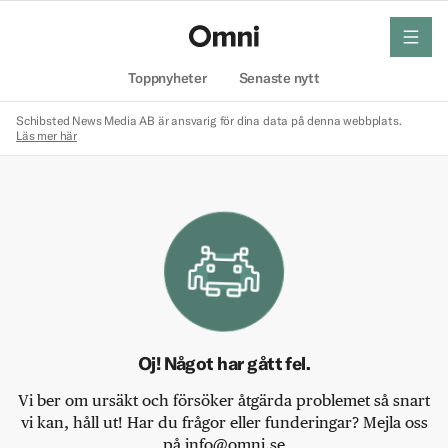
meny
Hem
Toppnyheter
Senaste nytt
Schibsted News Media AB är ansvarig för dina data på denna webbplats.
Läs mer här
Oj! Något har gått fel.
Vi ber om ursäkt och försöker åtgärda problemet så snart
vi kan, håll ut! Har du frågor eller funderingar? Mejla oss
på info@omni.se