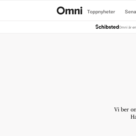
Toppnyheter
Sena
Hem
Omni är en
Vi ber o
Ha