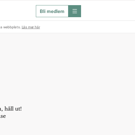
Bli medlem
meny
na webbplats.
Läs mer här
 håll ut!
.se