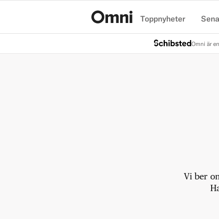
Toppnyheter
Sena
Hem
Omni är en
Vi ber o
Ha