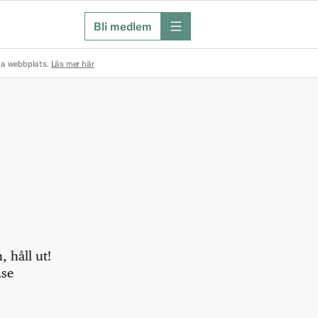
Bli medlem
meny
na webbplats.
Läs mer här
 håll ut!
.se