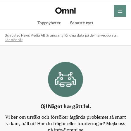
meny
Hem
Toppnyheter
Senaste nytt
Schibsted News Media AB är ansvarig för dina data på denna webbplats.
Läs mer här
Oj! Något har gått fel.
Vi ber om ursäkt och försöker åtgärda problemet så snart
vi kan, håll ut! Har du frågor eller funderingar? Mejla oss
på info@omni.se