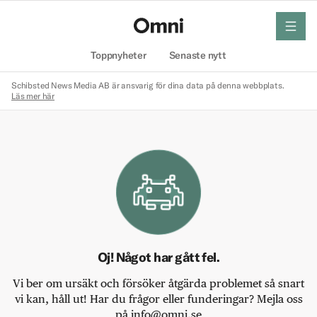
meny
Hem
Toppnyheter
Senaste nytt
Schibsted News Media AB är ansvarig för dina data på denna webbplats.
Läs mer här
Oj! Något har gått fel.
Vi ber om ursäkt och försöker åtgärda problemet så snart
vi kan, håll ut! Har du frågor eller funderingar? Mejla oss
på info@omni.se