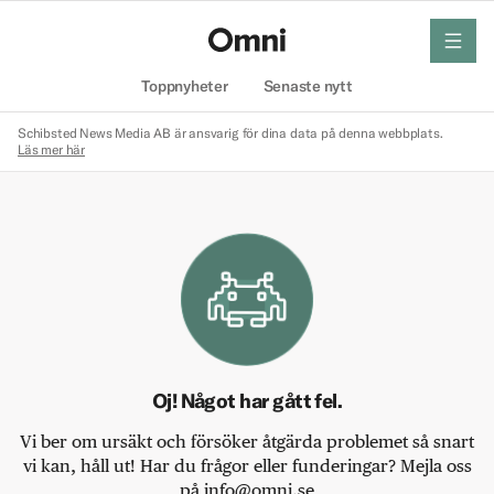
meny
Hem
Toppnyheter
Senaste nytt
Schibsted News Media AB är ansvarig för dina data på denna webbplats.
Läs mer här
Oj! Något har gått fel.
Vi ber om ursäkt och försöker åtgärda problemet så snart
vi kan, håll ut! Har du frågor eller funderingar? Mejla oss
på info@omni.se