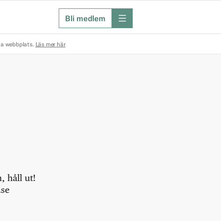
Bli medlem
meny
na webbplats.
Läs mer här
 håll ut!
.se