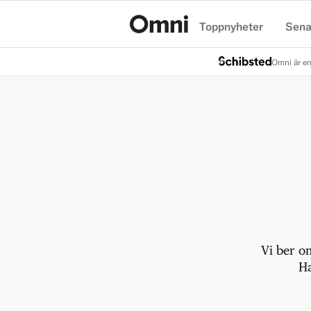
Toppnyheter
Sena
Hem
Omni är en
Vi ber o
Ha