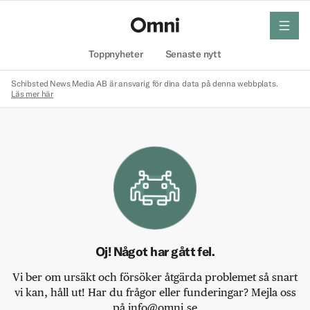
meny
Hem
Toppnyheter
Senaste nytt
Schibsted News Media AB är ansvarig för dina data på denna webbplats.
Läs mer här
Oj! Något har gått fel.
Vi ber om ursäkt och försöker åtgärda problemet så snart
vi kan, håll ut! Har du frågor eller funderingar? Mejla oss
på info@omni.se