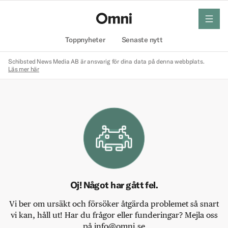
meny
Hem
Toppnyheter
Senaste nytt
Schibsted News Media AB är ansvarig för dina data på denna webbplats.
Läs mer här
Oj! Något har gått fel.
Vi ber om ursäkt och försöker åtgärda problemet så snart
vi kan, håll ut! Har du frågor eller funderingar? Mejla oss
på info@omni.se