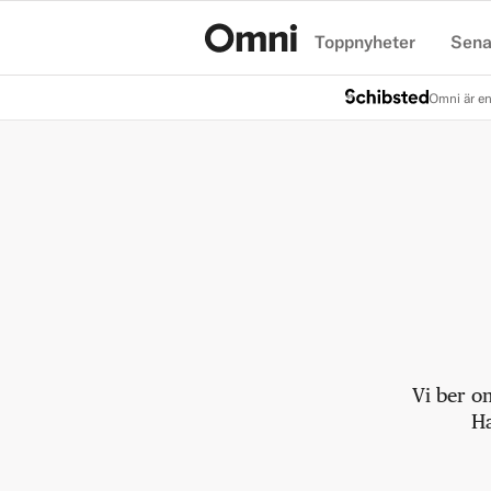
Toppnyheter
Sena
Hem
Omni är en
Vi ber o
Ha