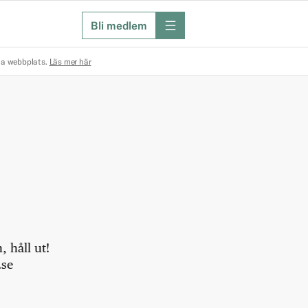
Bli medlem
meny
na webbplats.
Läs mer här
 håll ut!
.se