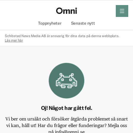
meny
Hem
Toppnyheter
Senaste nytt
Schibsted News Media AB är ansvarig för dina data på denna webbplats.
Läs mer här
Oj! Något har gått fel.
Vi ber om ursäkt och försöker åtgärda problemet så snart
vi kan, håll ut! Har du frågor eller funderingar? Mejla oss
på info@omni.se