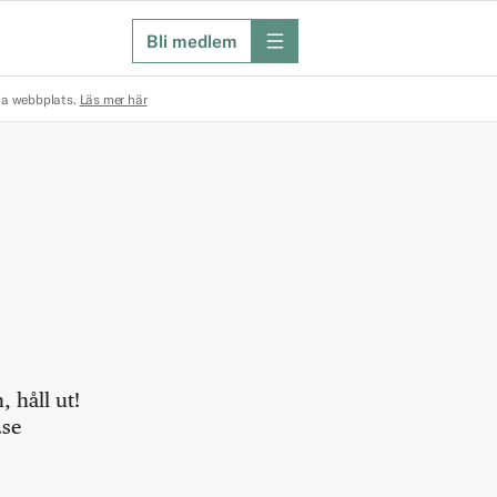
Bli medlem
meny
na webbplats.
Läs mer här
 håll ut!
.se