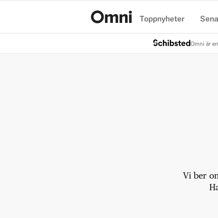
Toppnyheter
Sena
Hem
Omni är en
Vi ber o
Ha