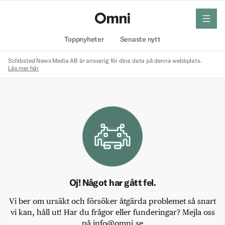
meny
Hem
Toppnyheter
Senaste nytt
Schibsted News Media AB är ansvarig för dina data på denna webbplats.
Läs mer här
Oj! Något har gått fel.
Vi ber om ursäkt och försöker åtgärda problemet så snart
vi kan, håll ut! Har du frågor eller funderingar? Mejla oss
på info@omni.se