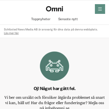
meny
Hem
Toppnyheter
Senaste nytt
Schibsted News Media AB är ansvarig för dina data på denna webbplats.
Läs mer här
Oj! Något har gått fel.
Vi ber om ursäkt och försöker åtgärda problemet så snart
vi kan, håll ut! Har du frågor eller funderingar? Mejla oss
på info@omni.se