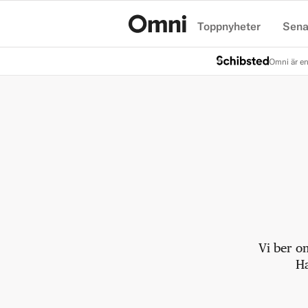
Toppnyheter
Sena
Hem
Omni är en
Vi ber o
Ha