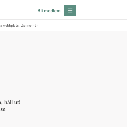
Bli medlem
meny
na webbplats.
Läs mer här
 håll ut!
.se