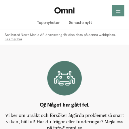
meny
Hem
Toppnyheter
Senaste nytt
Schibsted News Media AB är ansvarig för dina data på denna webbplats.
Läs mer här
Oj! Något har gått fel.
Vi ber om ursäkt och försöker åtgärda problemet så snart
vi kan, håll ut! Har du frågor eller funderingar? Mejla oss
på info@omni.se