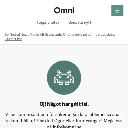
meny
Hem
Toppnyheter
Senaste nytt
Schibsted News Media AB är ansvarig för dina data på denna webbplats.
Läs mer här
Oj! Något har gått fel.
Vi ber om ursäkt och försöker åtgärda problemet så snart
vi kan, håll ut! Har du frågor eller funderingar? Mejla oss
på info@omni.se