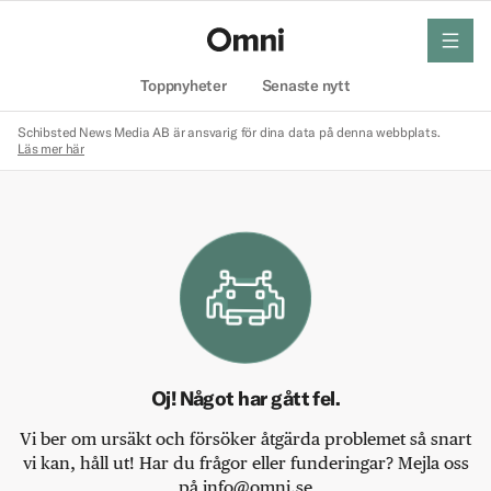
meny
Hem
Toppnyheter
Senaste nytt
Schibsted News Media AB är ansvarig för dina data på denna webbplats.
Läs mer här
Oj! Något har gått fel.
Vi ber om ursäkt och försöker åtgärda problemet så snart
vi kan, håll ut! Har du frågor eller funderingar? Mejla oss
på info@omni.se