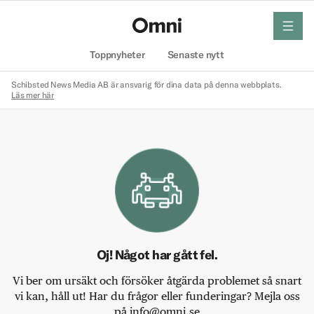
meny
Hem
Toppnyheter
Senaste nytt
Schibsted News Media AB är ansvarig för dina data på denna webbplats.
Läs mer här
Oj! Något har gått fel.
Vi ber om ursäkt och försöker åtgärda problemet så snart
vi kan, håll ut! Har du frågor eller funderingar? Mejla oss
på info@omni.se