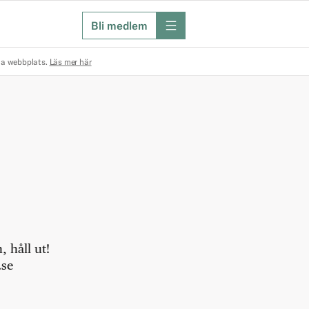
Bli medlem
meny
na webbplats.
Läs mer här
 håll ut!
.se