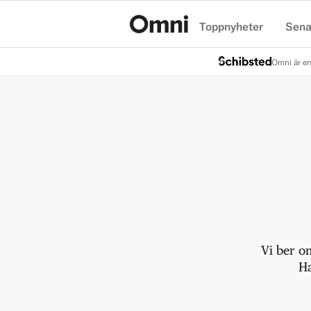
Toppnyheter
Sena
Hem
Omni är en
Vi ber o
Ha