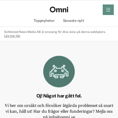
meny
Hem
Toppnyheter
Senaste nytt
Schibsted News Media AB är ansvarig för dina data på denna webbplats.
Läs mer här
Oj! Något har gått fel.
Vi ber om ursäkt och försöker åtgärda problemet så snart
vi kan, håll ut! Har du frågor eller funderingar? Mejla oss
på info@omni.se