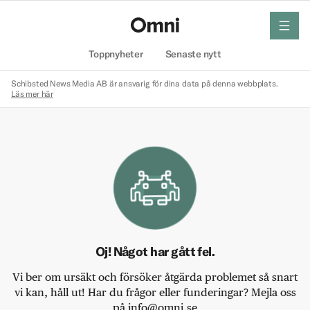
meny
Hem
Toppnyheter
Senaste nytt
Schibsted News Media AB är ansvarig för dina data på denna webbplats.
Läs mer här
Oj! Något har gått fel.
Vi ber om ursäkt och försöker åtgärda problemet så snart
vi kan, håll ut! Har du frågor eller funderingar? Mejla oss
på info@omni.se