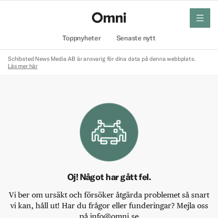
meny
Hem
Toppnyheter
Senaste nytt
Schibsted News Media AB är ansvarig för dina data på denna webbplats.
Läs mer här
Oj! Något har gått fel.
Vi ber om ursäkt och försöker åtgärda problemet så snart
vi kan, håll ut! Har du frågor eller funderingar? Mejla oss
på info@omni.se