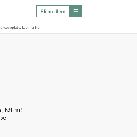
Bli medlem
meny
na webbplats.
Läs mer här
 håll ut!
.se