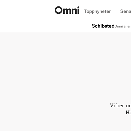
Toppnyheter
Sena
Hem
Omni är en
Vi ber o
Ha