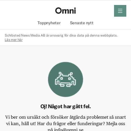
meny
Hem
Toppnyheter
Senaste nytt
Schibsted News Media AB är ansvarig för dina data på denna webbplats.
Läs mer här
Oj! Något har gått fel.
Vi ber om ursäkt och försöker åtgärda problemet så snart
vi kan, håll ut! Har du frågor eller funderingar? Mejla oss
på info@omni.se