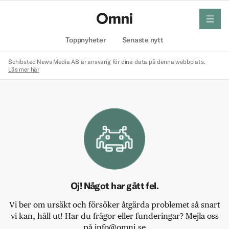
meny
Hem
Toppnyheter
Senaste nytt
Schibsted News Media AB är ansvarig för dina data på denna webbplats.
Läs mer här
Oj! Något har gått fel.
Vi ber om ursäkt och försöker åtgärda problemet så snart
vi kan, håll ut! Har du frågor eller funderingar? Mejla oss
på info@omni.se