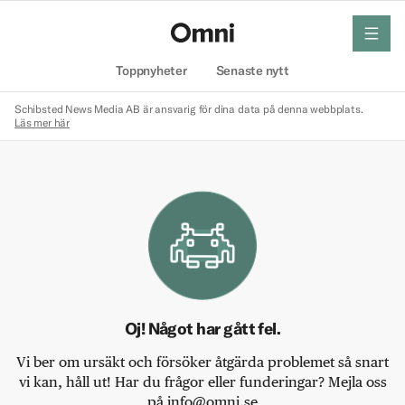
meny
Hem
Toppnyheter
Senaste nytt
Schibsted News Media AB är ansvarig för dina data på denna webbplats.
Läs mer här
Oj! Något har gått fel.
Vi ber om ursäkt och försöker åtgärda problemet så snart
vi kan, håll ut! Har du frågor eller funderingar? Mejla oss
på info@omni.se