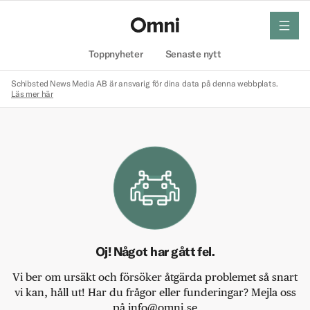
meny
Hem
Toppnyheter
Senaste nytt
Schibsted News Media AB är ansvarig för dina data på denna webbplats.
Läs mer här
Oj! Något har gått fel.
Vi ber om ursäkt och försöker åtgärda problemet så snart
vi kan, håll ut! Har du frågor eller funderingar? Mejla oss
på info@omni.se