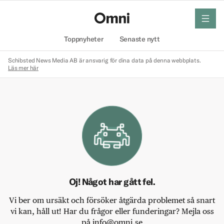
meny
Hem
Toppnyheter
Senaste nytt
Schibsted News Media AB är ansvarig för dina data på denna webbplats.
Läs mer här
Oj! Något har gått fel.
Vi ber om ursäkt och försöker åtgärda problemet så snart
vi kan, håll ut! Har du frågor eller funderingar? Mejla oss
på info@omni.se