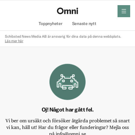
meny
Hem
Toppnyheter
Senaste nytt
Schibsted News Media AB är ansvarig för dina data på denna webbplats.
Läs mer här
Oj! Något har gått fel.
Vi ber om ursäkt och försöker åtgärda problemet så snart
vi kan, håll ut! Har du frågor eller funderingar? Mejla oss
på info@omni.se