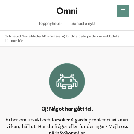
meny
Hem
Toppnyheter
Senaste nytt
Schibsted News Media AB är ansvarig för dina data på denna webbplats.
Läs mer här
Oj! Något har gått fel.
Vi ber om ursäkt och försöker åtgärda problemet så snart
vi kan, håll ut! Har du frågor eller funderingar? Mejla oss
på info@omni.se