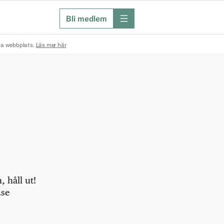
Bli medlem
meny
na webbplats.
Läs mer här
 håll ut!
.se