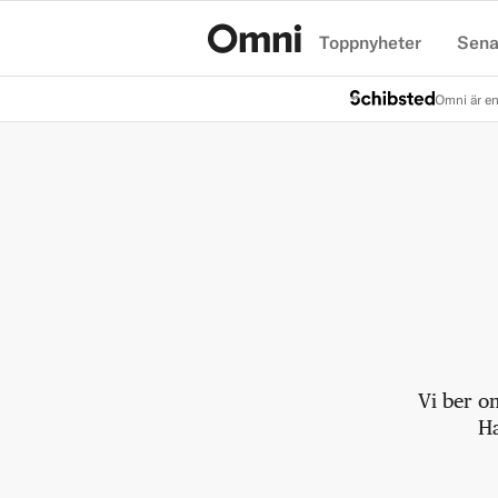
Toppnyheter
Sena
Hem
Omni är en
Vi ber o
Ha