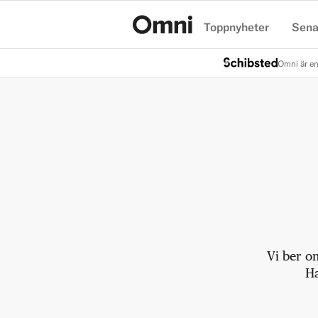
Toppnyheter
Sena
Hem
Omni är en
Vi ber o
Ha