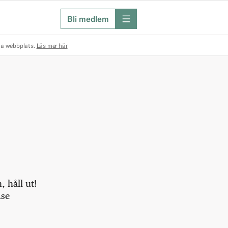
Bli medlem
meny
na webbplats.
Läs mer här
 håll ut!
.se