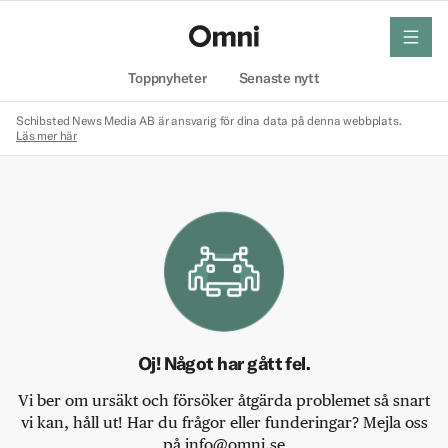
meny
Hem
Toppnyheter
Senaste nytt
Schibsted News Media AB är ansvarig för dina data på denna webbplats.
Läs mer här
Oj! Något har gått fel.
Vi ber om ursäkt och försöker åtgärda problemet så snart
vi kan, håll ut! Har du frågor eller funderingar? Mejla oss
på info@omni.se