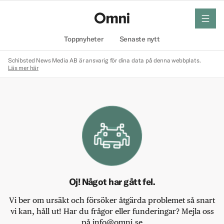
meny
Hem
Toppnyheter
Senaste nytt
Schibsted News Media AB är ansvarig för dina data på denna webbplats.
Läs mer här
Oj! Något har gått fel.
Vi ber om ursäkt och försöker åtgärda problemet så snart
vi kan, håll ut! Har du frågor eller funderingar? Mejla oss
på info@omni.se