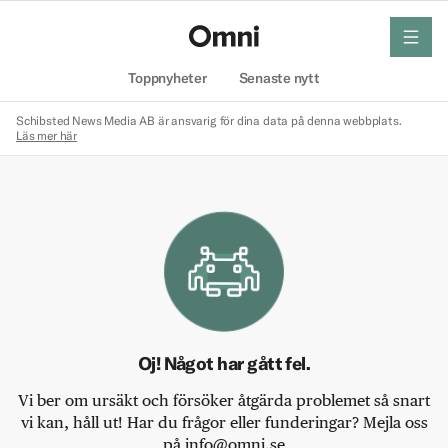
meny
Hem
Toppnyheter
Senaste nytt
Schibsted News Media AB är ansvarig för dina data på denna webbplats.
Läs mer här
Oj! Något har gått fel.
Vi ber om ursäkt och försöker åtgärda problemet så snart
vi kan, håll ut! Har du frågor eller funderingar? Mejla oss
på info@omni.se