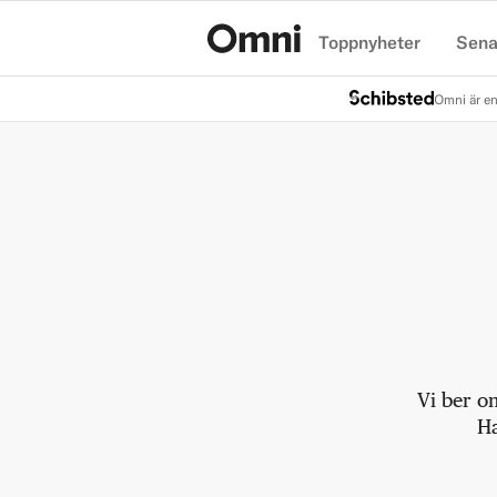
Toppnyheter
Sena
Hem
Omni är en
Vi ber o
Ha