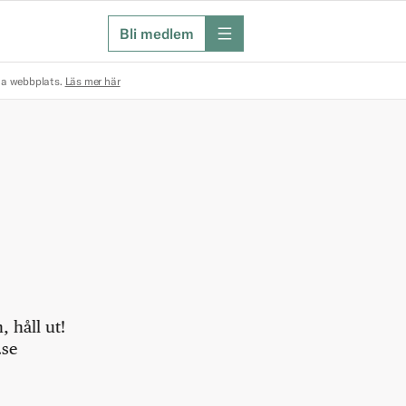
Bli medlem
meny
na webbplats.
Läs mer här
 håll ut!
.se