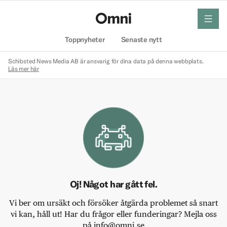
meny
Hem
Toppnyheter
Senaste nytt
Schibsted News Media AB är ansvarig för dina data på denna webbplats.
Läs mer här
Oj! Något har gått fel.
Vi ber om ursäkt och försöker åtgärda problemet så snart
vi kan, håll ut! Har du frågor eller funderingar? Mejla oss
på info@omni.se